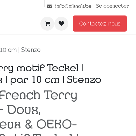
Se connecter
info@niknak.be
Contactez-nous
 10 cm | Stenzo
ry motif Teckel |
 | par 10 cm | Stenzo
 French Terry
– Doux,
eux & OEKO-