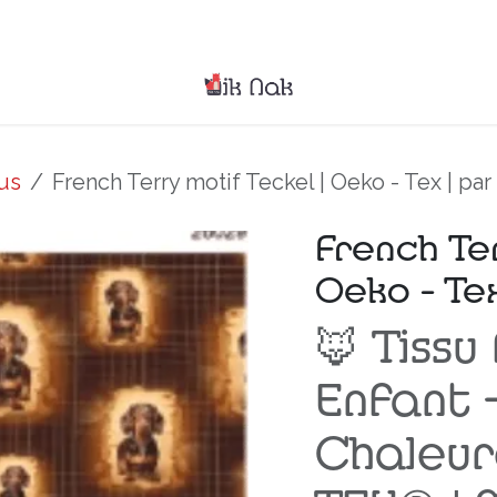
pos
Contactez-nous
us
French Terry motif Teckel | Oeko - Tex | par
French Ter
Oeko - Tex
🦊 Tissu
Enfant 
Chaleur