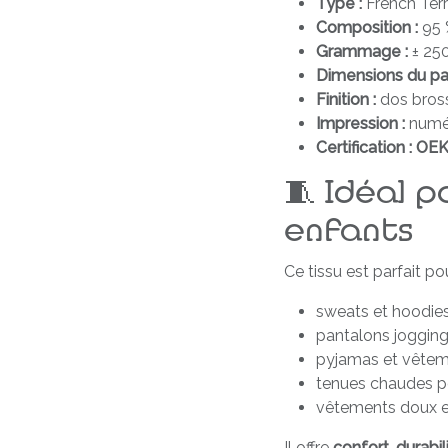
Type :
French Terr
Composition :
95 
Grammage :
± 25
Dimensions du pa
Finition :
dos bross
Impression :
numér
Certification :
OEK
🧵 Idéal p
enfants
Ce tissu est parfait po
sweats et hoodie
pantalons jogging
pyjamas et vêteme
tenues chaudes po
vêtements doux e
Il offre
confort, durabi