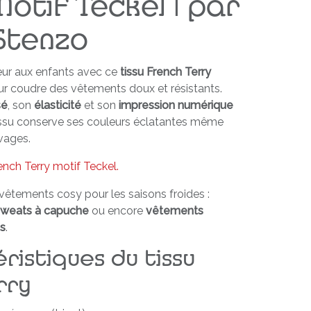
otif Teckel | par
 Stenzo
leur aux enfants avec ce
tissu French Terry
our coudre des vêtements doux et résistants.
sé
, son
élasticité
et son
impression numérique
tissu conserve ses couleurs éclatantes même
vages.
nch Terry motif Teckel.
 vêtements cosy pour les saisons froides :
sweats à capuche
ou encore
vêtements
es
.
ristiques du tissu
rry