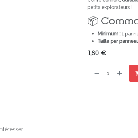
petits explorateurs !
📦 Comma
Minimum :
1 pann
Taille par panneau
1,80
€
ntéresser