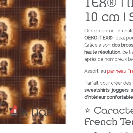
TEX® | M
10 cm |
Offrez confort et cha
OEKO-TEX®
, idéal p
Grâce à son
dos bros
haute résolution
, ce 
après de nombreux la
Assorti au
panneau Fre
Parfait pour créer des
sweatshirts
,
joggers
,
d’intérieur confortabl
⭐ Caracté
French Te