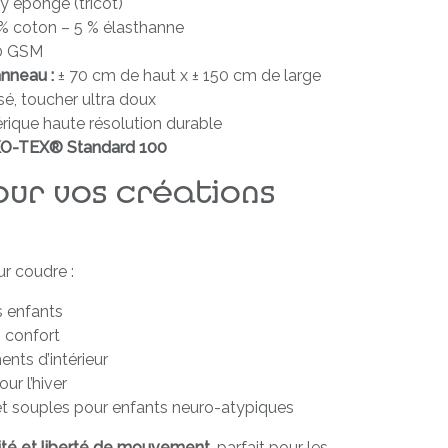
y éponge (tricot)
% coton – 5 % élasthanne
0 GSM
nneau :
± 70 cm de haut x ± 150 cm de large
é, toucher ultra doux
ique haute résolution durable
O-TEX® Standard 100
our vos créations
ur coudre :
s enfants
 confort
nts d’intérieur
ur l’hiver
t souples pour enfants neuro-atypiques
lité et liberté de mouvement
, parfait pour les