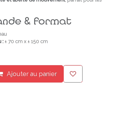
nde & format
eau
 :
± 70 cm x ± 150 cm
Ajouter au panier